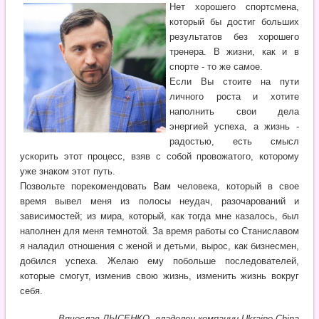
Нет хорошего спортсмена,
который бы достиг больших
результатов без хорошего
тренера. В жизни, как и в
спорте - то же самое.
Если Вы стоите на пути
личного роста и хотите
наполнить свои дела
энергией успеха, а жизнь -
радостью, есть смысл
ускорить этот процесс, взяв с собой провожатого, которому
уже знаком этот путь.
Позвольте порекомендовать Вам человека, который в свое
время вывел меня из полосы неудач, разочарований и
зависимостей; из мира, который, как тогда мне казалось, был
наполнен для меня темнотой. За время работы со Станиславом
я наладил отношения с женой и детьми, вырос, как бизнесмен,
добился успеха. Желаю ему побольше последователей,
которые смогут, изменив свою жизнь, изменить жизнь вокруг
себя.
Вячеслав ЛЫСЕНКО, владелец компании Ukraine-China