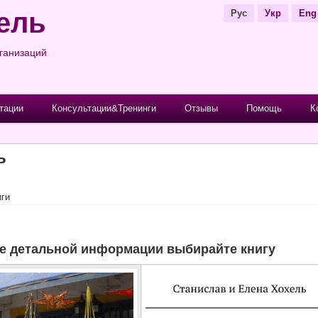
ель
Рус
Укр
Eng
рганизаций
тации
Консультации&Тренинги
Отзывы
Помощь
К
ь
иги
е детальной информации выбирайте книгу