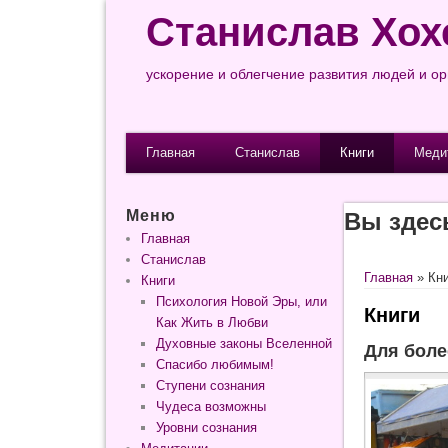
Станислав Хох
ускорение и облегчение развития людей и о
Главная
Станислав
Книги
Меди
Меню
Вы здес
Главная
Станислав
Главная
» Кн
Книги
Психология Новой Эры, или
Книги
Как Жить в Любви
Духовные законы Вселенной
Для боле
Спасибо любимым!
Ступени сознания
Чудеса возможны
Уровни сознания