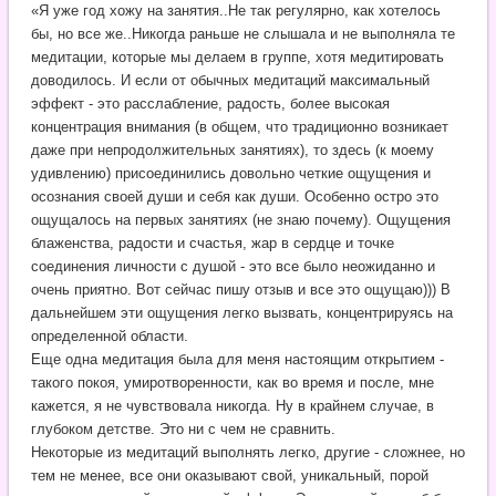
«Я уже год хожу на занятия..Не так регулярно, как хотелось
бы, но все же..Никогда раньше не слышала и не выполняла те
медитации, которые мы делаем в группе, хотя медитировать
доводилось. И если от обычных медитаций максимальный
эффект - это расслабление, радость, более высокая
концентрация внимания (в общем, что традиционно возникает
даже при непродолжительных занятиях), то здесь (к моему
удивлению) присоединились довольно четкие ощущения и
осознания своей души и себя как души. Особенно остро это
ощущалось на первых занятиях (не знаю почему). Ощущения
блаженства, радости и счастья, жар в сердце и точке
соединения личности с душой - это все было неожиданно и
очень приятно. Вот сейчас пишу отзыв и все это ощущаю))) В
дальнейшем эти ощущения легко вызвать, концентрируясь на
определенной области.
Еще одна медитация была для меня настоящим открытием -
такого покоя, умиротворенности, как во время и после, мне
кажется, я не чувствовала никогда. Ну в крайнем случае, в
глубоком детстве. Это ни с чем не сравнить.
Некоторые из медитаций выполнять легко, другие - сложнее, но
тем не менее, все они оказывают свой, уникальный, порой